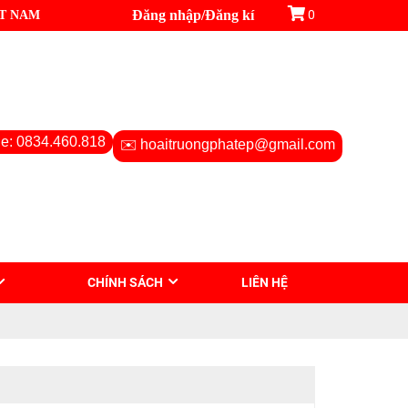
ỆT NAM
Đăng nhập
/
Đăng kí
0
ne: 0834.460.818
✉️ hoaitruongphatep@gmail.com
CHÍNH SÁCH
LIÊN HỆ