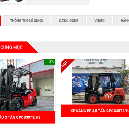
THÔNG TIN BỔ SUNG
CATALOGUE
VIDEO
ĐÁNH
 CÙNG MỤC
- 2%
XE NÂNG EP 3,5 TẤN CPCD35T3/H
ẦU 3 TẤN CPCD30T3/H3
230.000.000 đ