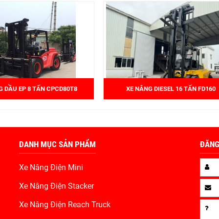
G DẦU EP 8 TẤN CPCD80T8
XE NÂNG DIESEL 16 TẤN FD160
DANH MỤC SẢN PHẨM
ĐĂNG
Xe Nâng Điện Mini
Xe Nâng Điện Stacker
Xe Nâng Điện Reach Truck