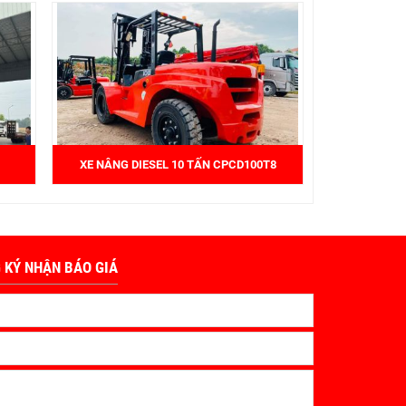
XE NÂNG DIESEL 10 TẤN CPCD100T8
 KÝ NHẬN BÁO GIÁ