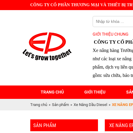
CÔNG TY CỔ PHẦN THƯƠNG MẠI VÀ THIẾT BỊ TR
GIỚI THIỆU CHUNG
CÔNG TY CỔ PH
Xe nâng hàng Trường
như các loại xe nâng 
phẩm, dịch vụ liên q
gồm: sửa chữa, bảo tr
TRANG CHỦ
GIỚI THIỆU
SẢ
Trang chủ
»
Sản phẩm
»
Xe Nâng Dầu Diesel
»
XE NÂNG EP
SẢN PHẨM
XE NÂNG EP