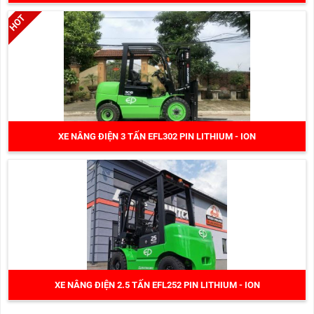
XE NÂNG ĐIỆN 3 TẤN EFL302 PIN LITHIUM - ION
XE NÂNG ĐIỆN 2.5 TẤN EFL252 PIN LITHIUM - ION