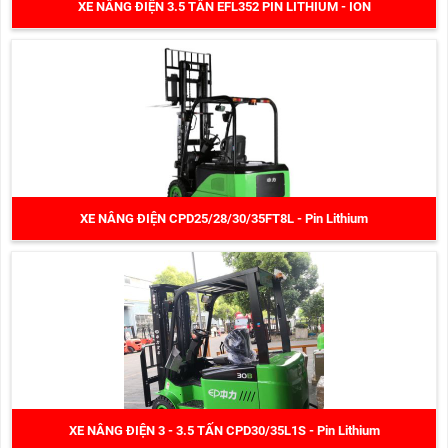
XE NÂNG ĐIỆN 3.5 TẤN EFL352 PIN LITHIUM - ION
XE NÂNG ĐIỆN CPD25/28/30/35FT8L - Pin Lithium
XE NÂNG ĐIỆN 3 - 3.5 TẤN CPD30/35L1S - Pin Lithium