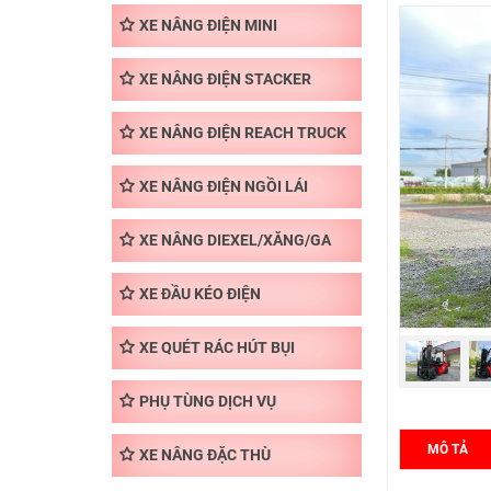
XE NÂNG ĐIỆN MINI
XE NÂNG ĐIỆN STACKER
XE NÂNG ĐIỆN REACH TRUCK
XE NÂNG ĐIỆN NGỒI LÁI
XE NÂNG DIEXEL/XĂNG/GA
XE ĐẦU KÉO ĐIỆN
XE QUÉT RÁC HÚT BỤI
PHỤ TÙNG DỊCH VỤ
MÔ TẢ
XE NÂNG ĐẶC THÙ