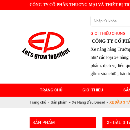
CÔNG TY CỔ PHẦN THƯƠNG MẠI VÀ THIẾT BỊ TR
GIỚI THIỆU CHUNG
CÔNG TY CỔ PH
Xe nâng hàng Trường
như các loại xe nâng 
phẩm, dịch vụ liên q
gồm: sửa chữa, bảo tr
TRANG CHỦ
GIỚI THIỆU
SẢ
Trang chủ
»
Sản phẩm
»
Xe Nâng Dầu Diesel
»
XE DẦU 3 T
SẢN PHẨM
XE DẦU 3 