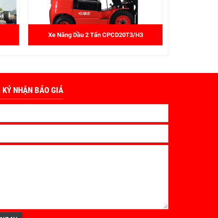
Xe Nâng Dầu 2 Tấn CPCD20T3/H3
 KÝ NHẬN BÁO GIÁ