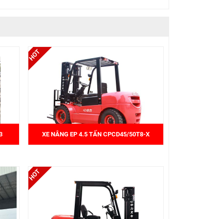
3
XE NÂNG EP 4.5 TẤN CPCD45/50T8-X