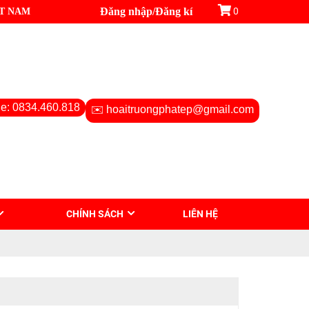
ỆT NAM
Đăng nhập
/
Đăng kí
0
ne: 0834.460.818
✉️ hoaitruongphatep@gmail.com
CHÍNH SÁCH
LIÊN HỆ