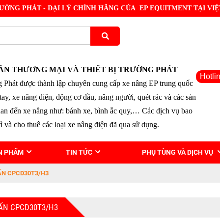
ƯỜNG PHÁT - ĐẠI LÝ CHÍNH HÃNG CỦA EP EQUITMENT TẠI VI
ẦN THƯƠNG MẠI VÀ THIẾT BỊ TRƯỜNG PHÁT
Hotli
 Phát được thành lập chuyên cung cấp xe nâng EP trung quốc
tay, xe nâng điện, động cơ dầu, nâng người, quét rác và các sản
uan đến xe nâng như: bánh xe, bình ắc quy,… Các dịch vụ bao
ì và cho thuê các loại xe nâng điện đã qua sử dụng.
N PHẨM
TIN TỨC
PHỤ TÙNG VÀ DỊCH VỤ
ẤN CPCD30T3/H3
TẤN CPCD30T3/H3