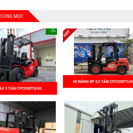
 CÙNG MỤC
- 2%
XE NÂNG EP 3,5 TẤN CPCD35T3/H
ẦU 3 TẤN CPCD30T3/H3
230.000.000 đ