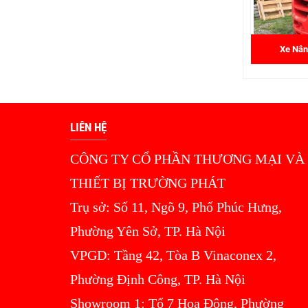
Xe Nân
LIÊN HỆ
CÔNG TY CỔ PHẦN THƯƠNG MẠI VÀ
THIẾT BỊ TRƯỜNG PHÁT
Trụ sở: Số 11, Ngõ 9, Phố Phúc Hưng,
Phường Yên Sở, TP. Hà Nội
VPGD: Tầng 42, Tòa B Vinaconex 2,
Phường Định Công, TP. Hà Nội
Showroom 1: Tổ 7 Hoa Động, Phường