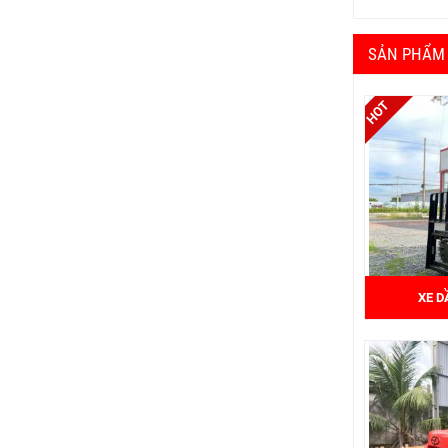
SẢN PHẨM
XE D