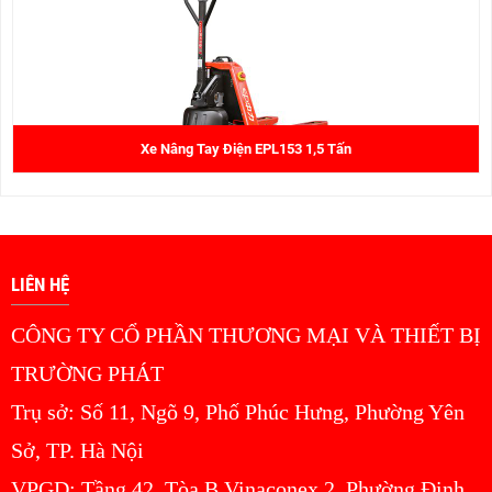
Xe Nâng Tay Điện EPL153 1,5 Tấn
LIÊN HỆ
CÔNG TY CỔ PHẦN THƯƠNG MẠI VÀ THIẾT BỊ
TRƯỜNG PHÁT
Trụ sở: Số 11, Ngõ 9, Phố Phúc Hưng, Phường Yên
Sở, TP. Hà Nội
VPGD: Tầng 42, Tòa B Vinaconex 2, Phường Định