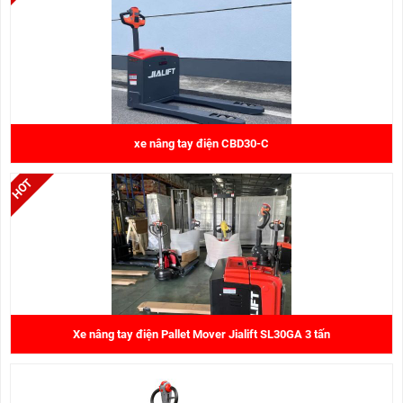
xe nâng tay điện CBD30-C
43.000.000 đ
Xe nâng tay điện Pallet Mover Jialift SL30GA 3 tấn