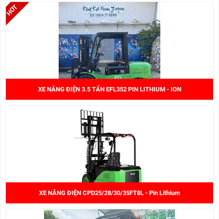
XE NÂNG ĐIỆN 3.5 TẤN EFL352 PIN LITHIUM - ION
XE NÂNG ĐIỆN CPD25/28/30/35FT8L - Pin Lithium