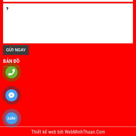
BẢN ĐỒ
zalo
Thiết kế web
bởi
WebMinhThuan.Com