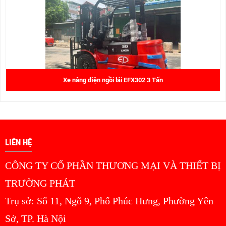
Xe nâng điện ngồi lái EFX302 3 Tấn
LIÊN HỆ
CÔNG TY CỔ PHẦN THƯƠNG MẠI VÀ THIẾT BỊ
TRƯỜNG PHÁT
Trụ sở: Số 11, Ngõ 9, Phố Phúc Hưng, Phường Yên
Sở, TP. Hà Nội