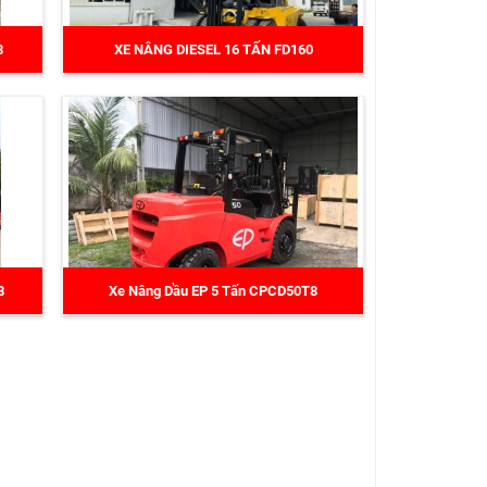
8
XE NÂNG DIESEL 16 TẤN FD160
8
Xe Nâng Dầu EP 5 Tấn CPCD50T8