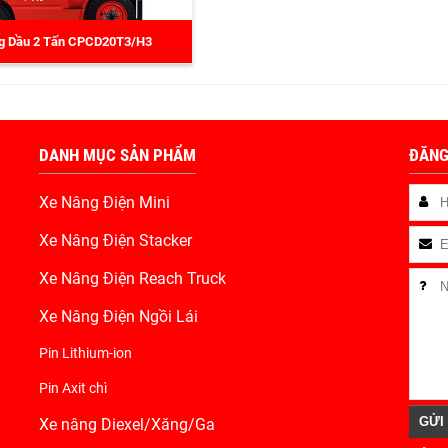
g Dầu 2 Tấn CPCD20T3/H3
DANH MỤC SẢN PHẨM
ĐĂNG
Xe Nâng Điện Mini
Xe Nâng Điện Stacker
Xe Nâng Điện Reach Truck
Xe Nâng Điện Ngồi Lái
Pin Lithium-ion
Pin Axit chì
Xe nâng Diexel/Xăng/Ga