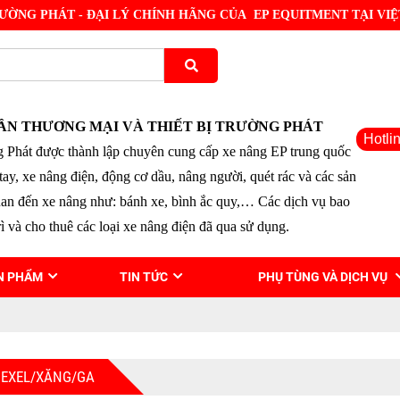
ƯỜNG PHÁT - ĐẠI LÝ CHÍNH HÃNG CỦA EP EQUITMENT TẠI VI
ẦN THƯƠNG MẠI VÀ THIẾT BỊ TRƯỜNG PHÁT
Hotli
 Phát được thành lập chuyên cung cấp xe nâng EP trung quốc
tay, xe nâng điện, động cơ dầu, nâng người, quét rác và các sản
uan đến xe nâng như: bánh xe, bình ắc quy,… Các dịch vụ bao
ì và cho thuê các loại xe nâng điện đã qua sử dụng.
N PHẨM
TIN TỨC
PHỤ TÙNG VÀ DỊCH VỤ
IEXEL/XĂNG/GA