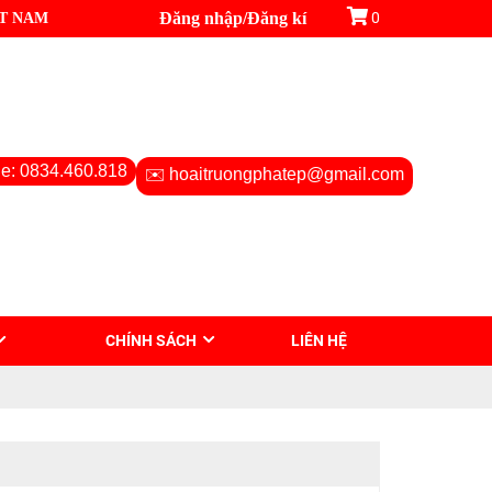
ỆT NAM
Đăng nhập
/
Đăng kí
0
ne: 0834.460.818
✉️ hoaitruongphatep@gmail.com
CHÍNH SÁCH
LIÊN HỆ