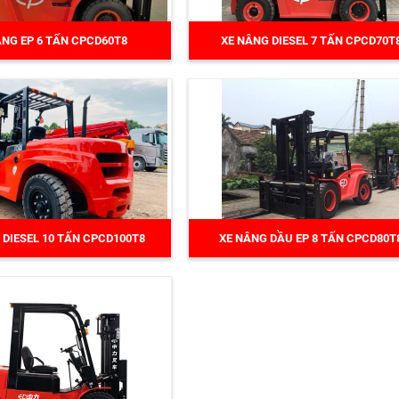
ÂNG EP 6 TẤN CPCD60T8
XE NÂNG DIESEL 7 TẤN CPCD70T
 DIESEL 10 TẤN CPCD100T8
XE NÂNG DẦU EP 8 TẤN CPCD80T