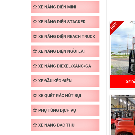
XE NÂNG ĐIỆN MINI
XE NÂNG ĐIỆN STACKER
XE NÂNG ĐIỆN REACH TRUCK
XE NÂNG ĐIỆN NGỒI LÁI
XE NÂNG DIEXEL/XĂNG/GA
XE ĐẦU KÉO ĐIỆN
XE D
XE QUÉT RÁC HÚT BỤI
PHỤ TÙNG DỊCH VỤ
XE NÂNG ĐẶC THÙ