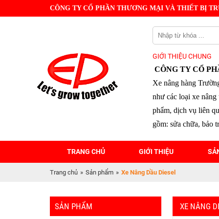
CÔNG TY CỔ PHẦN THƯƠNG MẠI VÀ THIẾT BỊ TR
GIỚI THIỆU CHUNG
CÔNG TY CỔ PH
Xe nâng hàng Trường
như các loại xe nâng 
phẩm, dịch vụ liên q
gồm: sửa chữa, bảo tr
TRANG CHỦ
GIỚI THIỆU
SẢ
Trang chủ
»
Sản phẩm
»
Xe Nâng Dầu Diesel
SẢN PHẨM
XE NÂNG D