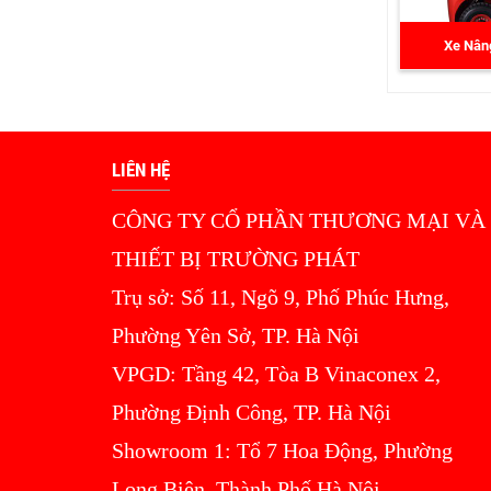
Xe Nân
LIÊN HỆ
CÔNG TY CỔ PHẦN THƯƠNG MẠI VÀ
THIẾT BỊ TRƯỜNG PHÁT
Trụ sở: Số 11, Ngõ 9, Phố Phúc Hưng,
Phường Yên Sở, TP. Hà Nội
VPGD: Tầng 42, Tòa B Vinaconex 2,
Phường Định Công, TP. Hà Nội
Showroom 1: Tổ 7 Hoa Động, Phường
Long Biên, Thành Phố Hà Nội