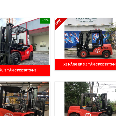
- 2%
XE NÂNG EP 3,5 TẤN CPCD35T3/H
ẦU 3 TẤN CPCD30T3/H3
230.000.000 đ